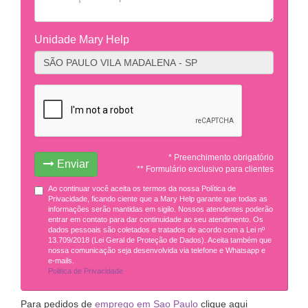
Unidade Mary Help
* Preenchimento obrigatório
Enviar
** Formulário exclusivo para clientes
Ao continuar você aceita os termos da nossa Política de
Privacidade, ficando ciente que a Mary Help garante que todas as
informações serão mantidas em sigilo. Nossos atendentes poderão
entrar em contato para dar continuidade ao seu atendimento. Os
dados pessoais são coletados e tratados de acordo com a Lei nº
13.709/2018 (Lei Geral de Proteção de Dados). Aceita também que
nossa comunicação seja desenvolvida via telefone e Whatsapp e
e-mails.
Politica de Privacidade
Para pedidos de
emprego em Sao Paulo
clique aqui