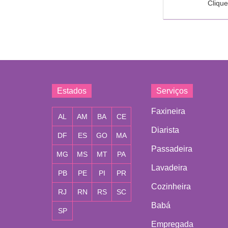
Clique
Estados
Serviços
Faxineira
AL
AM
BA
CE
Diarista
DF
ES
GO
MA
Passadeira
MG
MS
MT
PA
Lavadeira
PB
PE
PI
PR
Cozinheira
RJ
RN
RS
SC
Babá
SP
Empregada