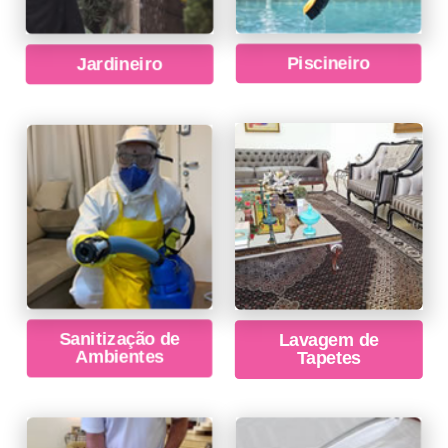
Jardineiro
Piscineiro
Sanitização de
Lavagem de
Ambientes
Tapetes