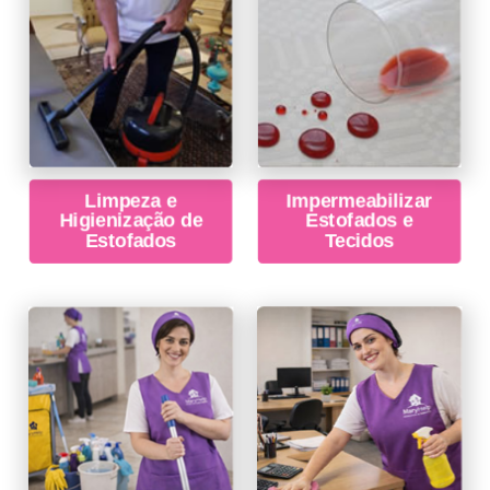
Limpeza e
Impermeabilizar
Higienização de
Estofados e
Estofados
Tecidos