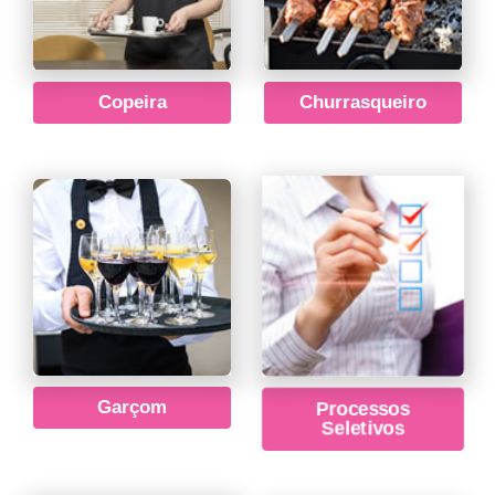
Copeira
Churrasqueiro
Garçom
Processos
Seletivos