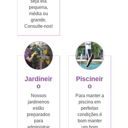
seja ela
pequena,
média ou
grande.
Consulte-nos!
Jardineir
Piscineir
o
o
Nossos
Para manter a
jardineiros
piscina em
estão
perfeitas
preparados
condições é
para
bom manter
administrar
um bom