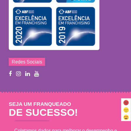
Redes Sociais
SEJA UM FRANQUEADO
DE SUCESSO!
Saiba mais
Coletamos dados para melhorar o desempenho e