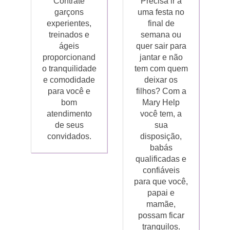
Contrate
Precisa ir à
garçons
uma festa no
experientes,
final de
treinados e
semana ou
ágeis
quer sair para
proporcionand
jantar e não
o tranquilidade
tem com quem
e comodidade
deixar os
para você e
filhos? Com a
bom
Mary Help
atendimento
você tem, a
de seus
sua
convidados.
disposição,
babás
qualificadas e
confiáveis
para que você,
papai e
mamãe,
possam ficar
tranquilos.