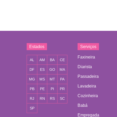
Estados
Serviços
Faxineira
AL
AM
BA
CE
Diarista
DF
ES
GO
MA
Passadeira
MG
MS
MT
PA
Lavadeira
PB
PE
PI
PR
Cozinheira
RJ
RN
RS
SC
Babá
SP
Empregada