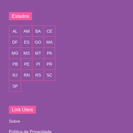
Estados
AL
AM
BA
CE
DF
ES
GO
MA
MG
MS
MT
PA
PB
PE
PI
PR
RJ
RN
RS
SC
SP
Link Úteis
Sobre
Política de Privacidade