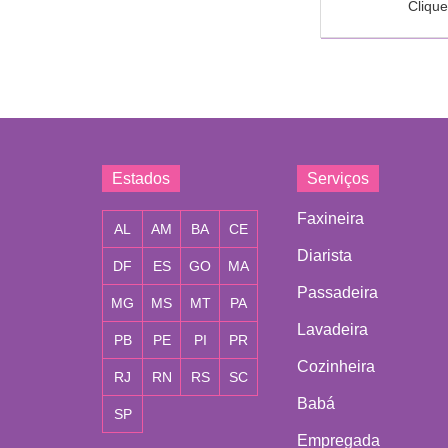
Clique
Estados
Serviços
Faxineira
AL
AM
BA
CE
Diarista
DF
ES
GO
MA
Passadeira
MG
MS
MT
PA
Lavadeira
PB
PE
PI
PR
Cozinheira
RJ
RN
RS
SC
Babá
SP
Empregada