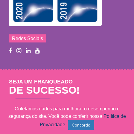
Redes Sociais
SEJA UM FRANQUEADO
DE SUCESSO!
Saiba mais
Coletamos dados para melhorar o desempenho e
segurança do site. Você pode conferir nossa
Política de
Privacidade
Mary Help - © 2011 - 2026 - Todos os direitos reservados
MARY HELP FRANCHISING LTDA - CNPJ: 09.102.320/0001-27