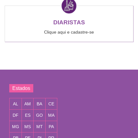
DIARISTAS
Clique aqui e cadastre-se
Estados
AL
AM
BA
CE
DF
ES
GO
MA
MG
MS
MT
PA