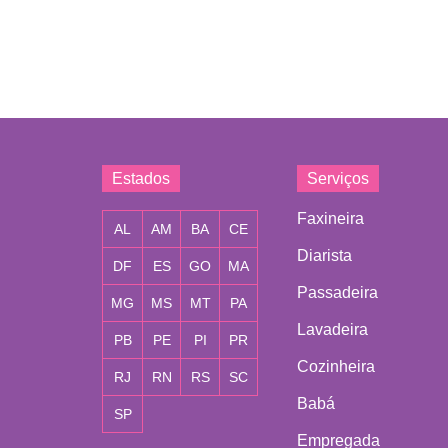
Estados
Serviços
Faxineira
AL
AM
BA
CE
Diarista
DF
ES
GO
MA
Passadeira
MG
MS
MT
PA
Lavadeira
PB
PE
PI
PR
Cozinheira
RJ
RN
RS
SC
Babá
SP
Empregada