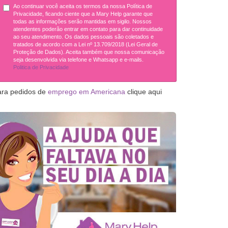
Ao continuar você aceita os termos da nossa Política de
Privacidade, ficando ciente que a Mary Help garante que
todas as informações serão mantidas em sigilo. Nossos
atendentes poderão entrar em contato para dar continuidade
ao seu atendimento. Os dados pessoais são coletados e
tratados de acordo com a Lei nº 13.709/2018 (Lei Geral de
Proteção de Dados). Aceita também que nossa comunicação
seja desenvolvida via telefone e Whatsapp e e-mails.
Politica de Privacidade
ara pedidos de
emprego em Americana
clique aqui