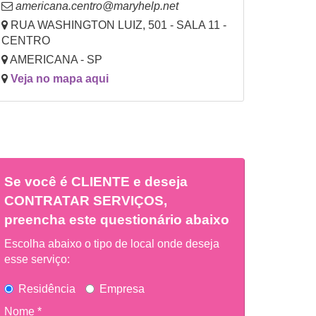
americana.centro@maryhelp.net
RUA WASHINGTON LUIZ, 501 - SALA 11 -
CENTRO
AMERICANA - SP
Veja no mapa aqui
Se você é
CLIENTE
e deseja
CONTRATAR SERVIÇOS,
preencha este questionário abaixo
Escolha abaixo o tipo de local onde deseja
esse serviço:
Residência
Empresa
Nome *