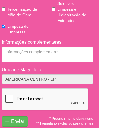
Seletivos
Terceirização de
Limpeza e
Mão de Obra
Higienização de
Estofados
Limpeza de
Empresas
Informações complementares
Unidade Mary Help
* Preenchimento obrigatório
Enviar
** Formulário exclusivo para clientes