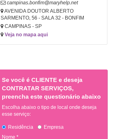
campinas.bonfim@maryhelp.net
AVENIDA DOUTOR ALBERTO
SARMENTO, 56 - SALA 32 - BONFIM
CAMPINAS - SP
Veja no mapa aqui
Se você é
CLIENTE
e deseja
CONTRATAR SERVIÇOS,
preencha este questionário abaixo
Escolha abaixo o tipo de local onde deseja
esse serviço:
Residência
Empresa
Nome *