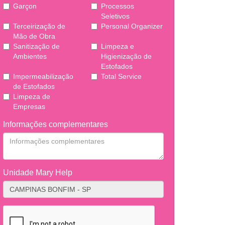
Garçon
Processos
Seletivos
Terceirização de
Personal Organizer
Mão de Obra
Sanitização de
Limpeza e
Ambientes
Higienização de
Estofados
Impermeabilização
Total Service
de Estofados
Limpeza de
Empresas
Informações complementares
Unidade Mary Help