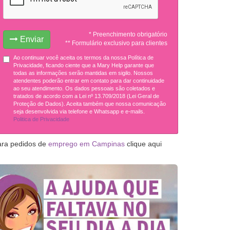
* Preenchimento obrigatório
Enviar
** Formulário exclusivo para clientes
Ao continuar você aceita os termos da nossa Política de
Privacidade, ficando ciente que a Mary Help garante que
todas as informações serão mantidas em sigilo. Nossos
atendentes poderão entrar em contato para dar continuidade
ao seu atendimento. Os dados pessoais são coletados e
tratados de acordo com a Lei nº 13.709/2018 (Lei Geral de
Proteção de Dados). Aceita também que nossa comunicação
seja desenvolvida via telefone e Whatsapp e e-mails.
Politica de Privacidade
ara pedidos de
emprego em Campinas
clique aqui