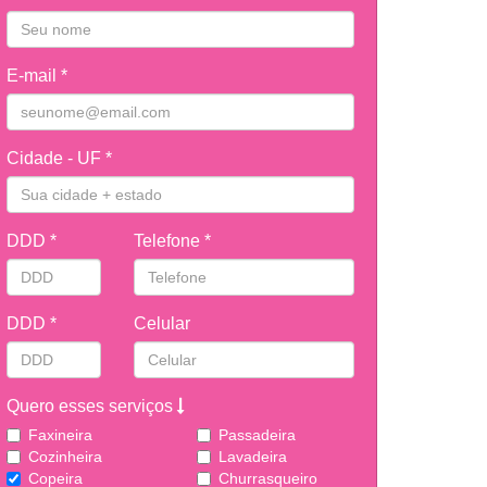
E-mail *
Cidade - UF *
DDD *
Telefone *
DDD *
Celular
Quero esses serviços
Faxineira
Passadeira
Cozinheira
Lavadeira
Copeira
Churrasqueiro