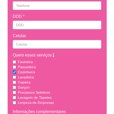
DDD *
Celular
Quero esses serviços
Faxineira
Passadeira
Cozinheira
Lavadeira
Copeira
Garçon
Processos Seletivos
Lavagem de Tapetes
Limpeza de Empresas
Informações complementares