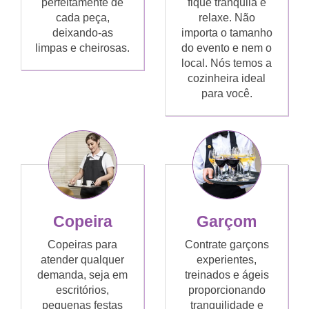
perfeitamente de
fique tranquila e
cada peça,
relaxe. Não
deixando-as
importa o tamanho
limpas e cheirosas.
do evento e nem o
local. Nós temos a
cozinheira ideal
para você.
Copeira
Garçom
Copeiras para
Contrate garçons
atender qualquer
experientes,
demanda, seja em
treinados e ágeis
escritórios,
proporcionando
pequenas festas
tranquilidade e