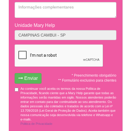
Unidade Mary Help
* Preenchimento obrigatório
Enviar
** Formulário exclusivo para clientes
Ao continuar você aceita os termos da nossa Política de
Privacidade, ficando ciente que a Mary Help garante que todas as
informações serão mantidas em sigilo. Nossos atendentes poderão
entrar em contato para dar continuidade ao seu atendimento. Os
dados pessoais são coletados e tratados de acordo com a Lei nº
13.709/2018 (Lei Geral de Proteção de Dados). Aceita também que
nossa comunicação seja desenvolvida via telefone e Whatsapp e
e-mails.
Politica de Privacidade