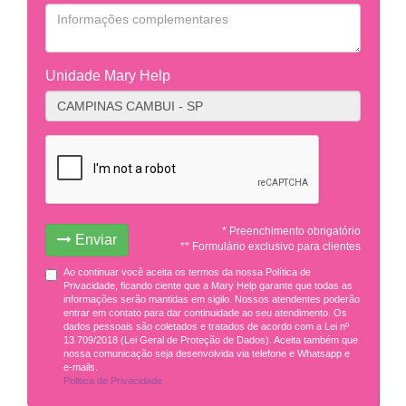
Unidade Mary Help
* Preenchimento obrigatório
Enviar
** Formulário exclusivo para clientes
Ao continuar você aceita os termos da nossa Política de
Privacidade, ficando ciente que a Mary Help garante que todas as
informações serão mantidas em sigilo. Nossos atendentes poderão
entrar em contato para dar continuidade ao seu atendimento. Os
dados pessoais são coletados e tratados de acordo com a Lei nº
13.709/2018 (Lei Geral de Proteção de Dados). Aceita também que
nossa comunicação seja desenvolvida via telefone e Whatsapp e
e-mails.
Politica de Privacidade