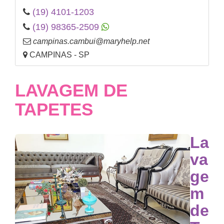
(19) 4101-1203
(19) 98365-2509
campinas.cambui@maryhelp.net
CAMPINAS - SP
LAVAGEM DE
TAPETES
La
va
ge
m
de