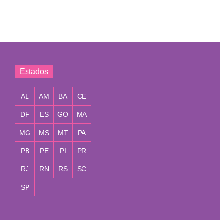
Estados
AL
AM
BA
CE
DF
ES
GO
MA
MG
MS
MT
PA
PB
PE
PI
PR
RJ
RN
RS
SC
SP