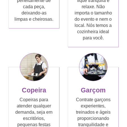
perfeitamente de
fique tranquila e
cada peça,
relaxe. Não
deixando-as
importa o tamanho
limpas e cheirosas.
do evento e nem o
local. Nós temos a
cozinheira ideal
para você.
Copeira
Garçom
Copeiras para
Contrate garçons
atender qualquer
experientes,
demanda, seja em
treinados e ágeis
escritórios,
proporcionando
pequenas festas
tranquilidade e