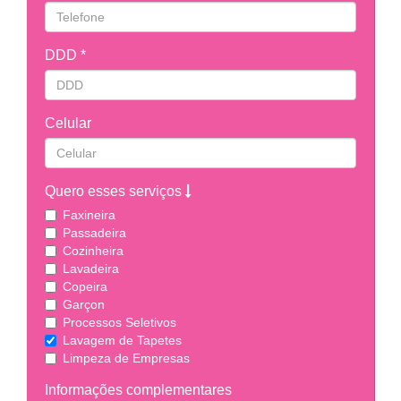
DDD *
Celular
Quero esses serviços
Faxineira
Passadeira
Cozinheira
Lavadeira
Copeira
Garçon
Processos Seletivos
Lavagem de Tapetes
Limpeza de Empresas
Informações complementares