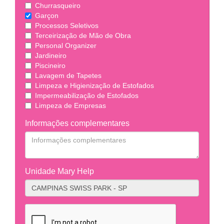
Churrasqueiro
Garçon
Processos Seletivos
Terceirização de Mão de Obra
Personal Organizer
Jardineiro
Piscineiro
Lavagem de Tapetes
Limpeza e Higienização de Estofados
Impermeabilização de Estofados
Limpeza de Empresas
Informações complementares
Unidade Mary Help