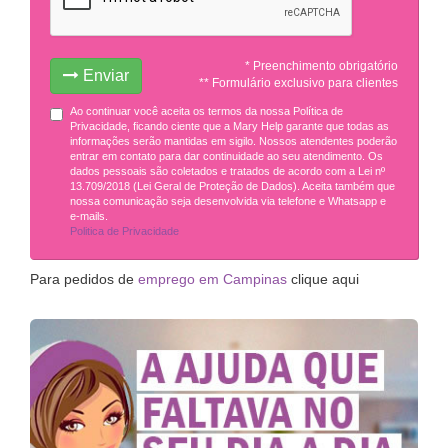
* Preenchimento obrigatório
Enviar
** Formulário exclusivo para clientes
Ao continuar você aceita os termos da nossa Política de
Privacidade, ficando ciente que a Mary Help garante que todas as
informações serão mantidas em sigilo. Nossos atendentes poderão
entrar em contato para dar continuidade ao seu atendimento. Os
dados pessoais são coletados e tratados de acordo com a Lei nº
13.709/2018 (Lei Geral de Proteção de Dados). Aceita também que
nossa comunicação seja desenvolvida via telefone e Whatsapp e
e-mails.
Politica de Privacidade
Para pedidos de
emprego em Campinas
clique aqui