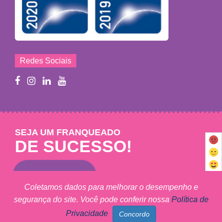
Redes Sociais
SEJA UM FRANQUEADO
DE SUCESSO!
Saiba mais
Coletamos dados para melhorar o desempenho e
segurança do site. Você pode conferir nossa
Política de
Mary Help - © 2011 - 2026 - Todos os direitos reservados
Privacidade
MARY HELP FRANCHISING LTDA - CNPJ: 09.102.320/0001-27