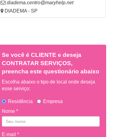
diadema.centro@maryhelp.net
DIADEMA - SP
Se você é
CLIENTE
e deseja
CONTRATAR SERVIÇOS,
preencha este questionário abaixo
Escolha abaixo o tipo de local onde deseja
esse serviço:
Residência
Empresa
Nome *
E-mail *