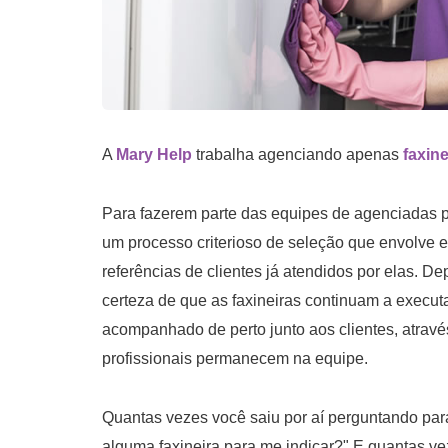
A
Mary Help
trabalha agenciando apenas
faxine
Para fazerem parte das equipes de agenciadas p
um processo criterioso de seleção que envolve 
referências de clientes já atendidos por elas. D
certeza de que as faxineiras continuam a execu
acompanhado de perto junto aos clientes, atrav
profissionais permanecem na equipe.
Quantas vezes você saiu por aí perguntando pa
alguma faxineira para me indicar?" E quantas ve