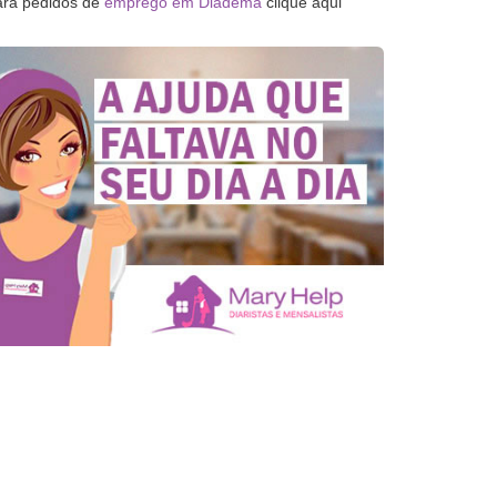
ara pedidos de
emprego em Diadema
clique aqui