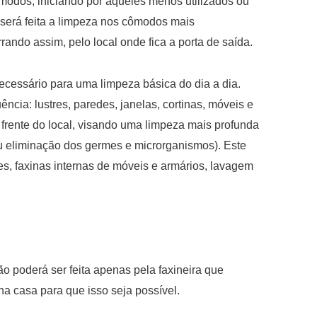
modos, iniciando por aqueles menos utilizados ou
será feita a limpeza nos cômodos mais
do assim, pelo local onde fica a porta de saída.
ecessário para uma limpeza básica do dia a dia.
ncia: lustres, paredes, janelas, cortinas, móveis e
a frente do local, visando uma limpeza mais profunda
u eliminação dos germes e microrganismos). Este
es, faxinas internas de móveis e armários, lavagem
 poderá ser feita apenas pela faxineira que
na casa para que isso seja possível.