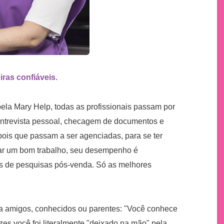
iras confiáveis
.
ela Mary Help, todas as profissionais passam por
entrevista pessoal, checagem de documentos e
epois que passam a ser agenciadas, para se ter
tar um bom trabalho, seu desempenho é
és de pesquisas pós-venda. Só as melhores
ra amigos, conhecidos ou parentes: "Você conhece
zes você foi literalmente "deixado na mão" pela