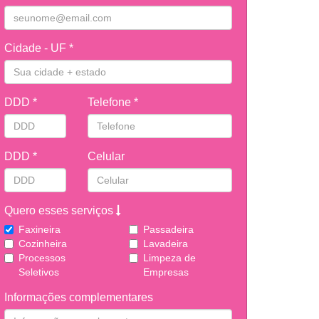
Cidade - UF *
DDD *
Telefone *
DDD *
Celular
Quero esses serviços
Faxineira
Passadeira
Cozinheira
Lavadeira
Processos
Limpeza de
Seletivos
Empresas
Informações complementares