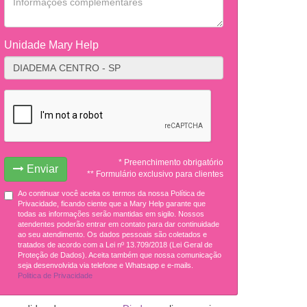
Unidade Mary Help
* Preenchimento obrigatório
Enviar
** Formulário exclusivo para clientes
Ao continuar você aceita os termos da nossa Política de
Privacidade, ficando ciente que a Mary Help garante que
todas as informações serão mantidas em sigilo. Nossos
atendentes poderão entrar em contato para dar continuidade
ao seu atendimento. Os dados pessoais são coletados e
tratados de acordo com a Lei nº 13.709/2018 (Lei Geral de
Proteção de Dados). Aceita também que nossa comunicação
seja desenvolvida via telefone e Whatsapp e e-mails.
Politica de Privacidade