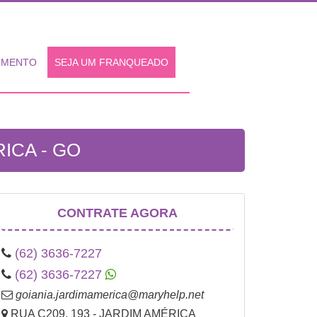
IMENTO
SEJA UM FRANQUEADO
ICA - GO
CONTRATE AGORA
(62) 3636-7227
(62) 3636-7227
goiania.jardimamerica@maryhelp.net
RUA C209, 193 - JARDIM AMÉRICA