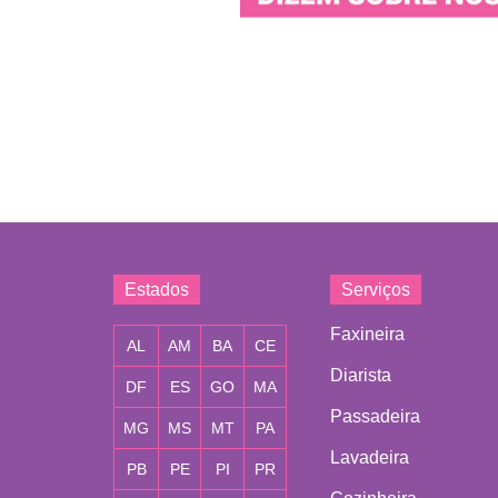
Estados
Serviços
Faxineira
AL
AM
BA
CE
Diarista
DF
ES
GO
MA
Passadeira
MG
MS
MT
PA
Lavadeira
PB
PE
PI
PR