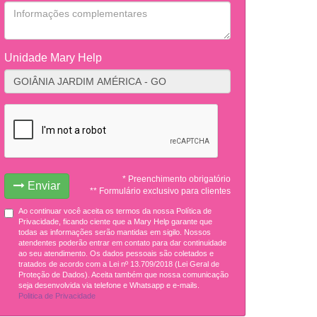
Unidade Mary Help
* Preenchimento obrigatório
Enviar
** Formulário exclusivo para clientes
Ao continuar você aceita os termos da nossa Política de
Privacidade, ficando ciente que a Mary Help garante que
todas as informações serão mantidas em sigilo. Nossos
atendentes poderão entrar em contato para dar continuidade
ao seu atendimento. Os dados pessoais são coletados e
tratados de acordo com a Lei nº 13.709/2018 (Lei Geral de
Proteção de Dados). Aceita também que nossa comunicação
seja desenvolvida via telefone e Whatsapp e e-mails.
Politica de Privacidade