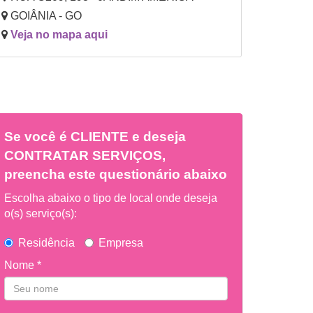
GOIÂNIA - GO
Veja no mapa aqui
Se você é
CLIENTE
e deseja
CONTRATAR SERVIÇOS,
preencha este questionário abaixo
Escolha abaixo o tipo de local onde deseja
o(s) serviço(s):
Residência
Empresa
Nome *