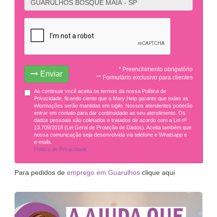
* Preenchimento obrigatório
Enviar
** Formulário exclusivo para clientes
Ao continuar você aceita os termos da nossa Política de
Privacidade, ficando ciente que a Mary Help garante que todas as
informações serão mantidas em sigilo. Nossos atendentes poderão
entrar em contato para dar continuidade ao seu atendimento. Os
dados pessoais são coletados e tratados de acordo com a Lei nº
13.709/2018 (Lei Geral de Proteção de Dados). Aceita também que
nossa comunicação seja desenvolvida via telefone e Whatsapp e
e-mails.
Politica de Privacidade
Para pedidos de
emprego em Guarulhos
clique aqui