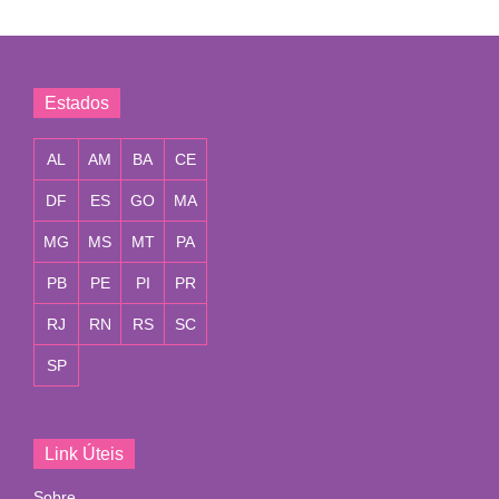
Estados
AL
AM
BA
CE
DF
ES
GO
MA
MG
MS
MT
PA
PB
PE
PI
PR
RJ
RN
RS
SC
SP
Link Úteis
Sobre