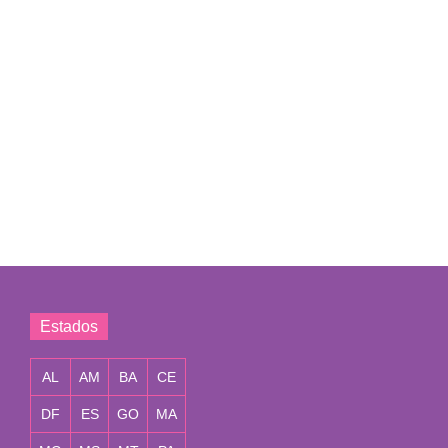
Estados
AL
AM
BA
CE
DF
ES
GO
MA