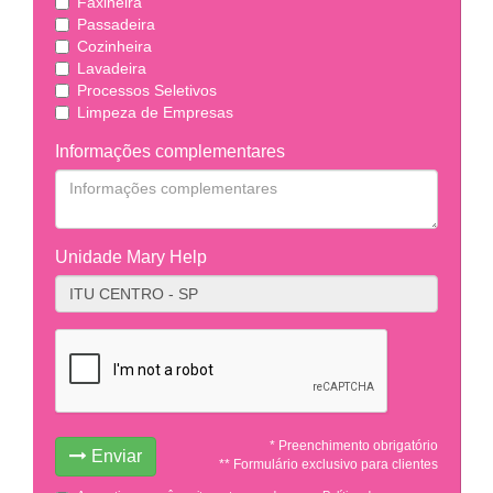
Faxineira
Passadeira
Cozinheira
Lavadeira
Processos Seletivos
Limpeza de Empresas
Informações complementares
Unidade Mary Help
* Preenchimento obrigatório
Enviar
** Formulário exclusivo para clientes