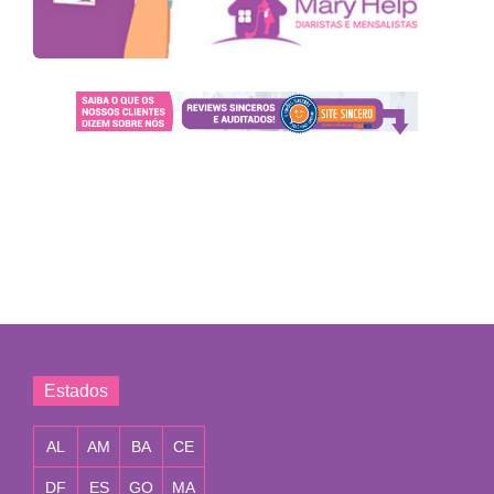
Estados
AL
AM
BA
CE
DF
ES
GO
MA