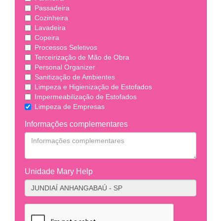
Passadeira
Cozinheira
Lavadeira
Copeira
Processos Seletivos
Terceirização de Mão de Obra
Personal Organizer
Sanitização de Ambientes
Limpeza e Higienização de Estofados
Impermeabilização de Estofados
Limpeza de Empresas
Informações complementares
Unidade Mary Help