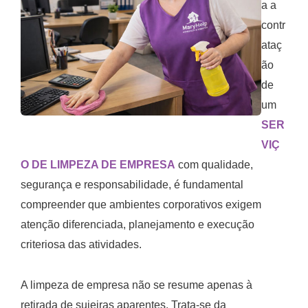
a a
contr
ataç
ão
de
um
SER
VIÇ
O DE LIMPEZA DE EMPRESA
com qualidade,
segurança e responsabilidade, é fundamental
compreender que ambientes corporativos exigem
atenção diferenciada, planejamento e execução
criteriosa das atividades.
A limpeza de empresa não se resume apenas à
retirada de sujeiras aparentes. Trata-se da