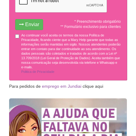
* Preenchimento obrigatório
Enviar
** Formulário exclusivo para clientes
Ao continuar você aceita os termos da nossa Política de
Privacidade, ficando ciente que a Mary Help garante que todas as
informações serão mantidas em sigilo. Nossos atendentes poderão
entrar em contato para dar continuidade ao seu atendimento. Os
dados pessoais são coletados e tratados de acordo com a Lei nº
13.709/2018 (Lei Geral de Proteção de Dados). Aceita também que
nossa comunicação seja desenvolvida via telefone e Whatsapp e
e-mails.
Politica de Privacidade
Para pedidos de
emprego em Jundiai
clique aqui