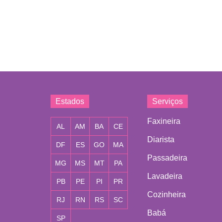
Estados
Serviços
Faxineira
AL
AM
BA
CE
Diarista
DF
ES
GO
MA
Passadeira
MG
MS
MT
PA
Lavadeira
PB
PE
PI
PR
Cozinheira
RJ
RN
RS
SC
Babá
SP