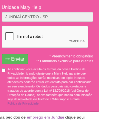
Unidade Mary Help
* Preenchimento obrigatório
Enviar
** Formulário exclusivo para clientes
Ao continuar você aceita os termos da nossa Política de
Privacidade, ficando ciente que a Mary Help garante que
todas as informações serão mantidas em sigilo. Nossos
atendentes poderão entrar em contato para dar continuidade
ao seu atendimento. Os dados pessoais são coletados e
tratados de acordo com a Lei nº 13.709/2018 (Lei Geral de
Proteção de Dados). Aceita também que nossa comunicação
seja desenvolvida via telefone e Whatsapp e e-mails.
Politica de Privacidade
ara pedidos de
emprego em Jundiai
clique aqui