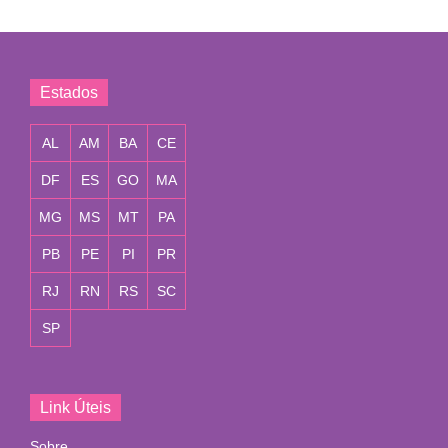
Estados
AL
AM
BA
CE
DF
ES
GO
MA
MG
MS
MT
PA
PB
PE
PI
PR
RJ
RN
RS
SC
SP
Link Úteis
Sobre