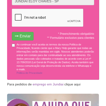
* Preenchimento obrigatório
Enviar
** Formulário exclusivo para clientes
Ao continuar você aceita os termos da nossa Política de
Privacidade, ficando ciente que a Mary Help garante que todas as
informações serão mantidas em sigilo. Nossos atendentes poderão
entrar em contato para dar continuidade ao seu atendimento. Os
dados pessoais são coletados e tratados de acordo com a Lei nº
13.709/2018 (Lei Geral de Proteção de Dados). Aceita também que
nossa comunicação seja desenvolvida via telefone e Whatsapp e
e-mails.
Politica de Privacidade
Para pedidos de
emprego em Jundiai
clique aqui