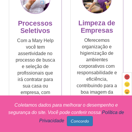
Limpeza de
Processos
Empresas
Seletivos
Oferecemos
Com a Mary Help
organização e
você tem
higienização de
assertividade no
ambientes
processo de busca
corporativos com
e seleção de
responsabilidade e
profissionais que
eficiência,
irá contratar para
contribuindo para a
sua casa ou
boa imagem da
empresa, com
empresa e para o
redução de custos
Coletamos dados para melhorar o desempenho e
bem-estar de
e erros, além de
colaboradores e
rapidez no
segurança do site. Você pode conferir nossa
Política de
clientes.
atendimento das
Privacidade
demandas.