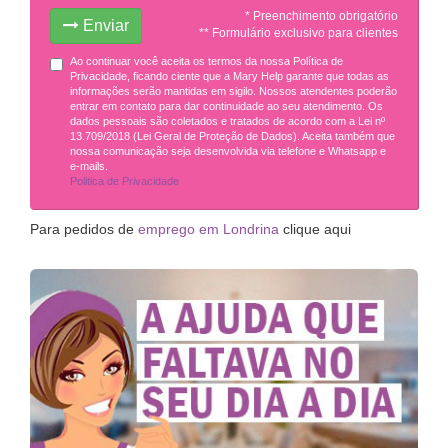
* Preenchimento obrigatório
Enviar
** Formulário exclusivo para clientes
Ao continuar você aceita os termos da nossa Política de
Privacidade, ficando ciente que a Mary Help garante que todas as
informações serão mantidas em sigilo. Nossos atendentes poderão
entrar em contato para dar continuidade ao seu atendimento. Os
dados pessoais são coletados e tratados de acordo com a Lei nº
13.709/2018 (Lei Geral de Proteção de Dados). Aceita também que
nossa comunicação seja desenvolvida via telefone e Whatsapp e
e-mails.
Politica de Privacidade
Para pedidos de
emprego em Londrina
clique aqui