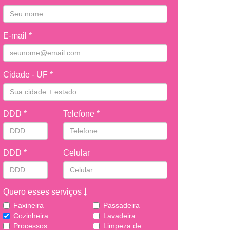
E-mail *
Cidade - UF *
DDD *
Telefone *
DDD *
Celular
Quero esses serviços
Faxineira
Passadeira
Cozinheira
Lavadeira
Processos
Limpeza de