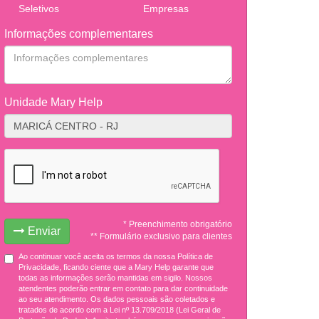
Seletivos
Empresas
Informações complementares
Unidade Mary Help
* Preenchimento obrigatório
Enviar
** Formulário exclusivo para clientes
Ao continuar você aceita os termos da nossa Política de
Privacidade, ficando ciente que a Mary Help garante que
todas as informações serão mantidas em sigilo. Nossos
atendentes poderão entrar em contato para dar continuidade
ao seu atendimento. Os dados pessoais são coletados e
tratados de acordo com a Lei nº 13.709/2018 (Lei Geral de