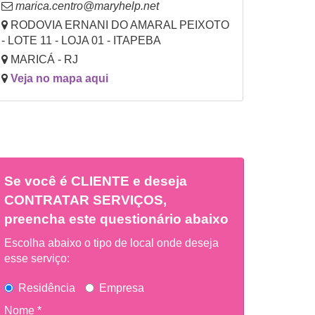
marica.centro@maryhelp.net
RODOVIA ERNANI DO AMARAL PEIXOTO
- LOTE 11 - LOJA 01 - ITAPEBA
MARICÁ - RJ
Veja no mapa aqui
Se você é
CLIENTE
e deseja
CONTRATAR SERVIÇOS,
preencha este questionário abaixo
Escolha abaixo o tipo de local onde deseja
esse serviço:
Residência
Empresa
Nome *