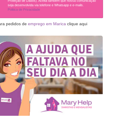
Proteção de Dados). Aceita também que nossa comunicação
seja desenvolvida via telefone e Whatsapp e e-mails.
Politica de Privacidade
ara pedidos de
emprego em Marica
clique aqui