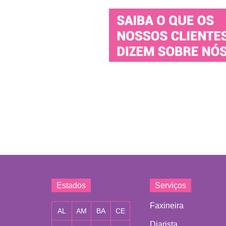
Estados
Serviços
Faxineira
AL
AM
BA
CE
Diarista