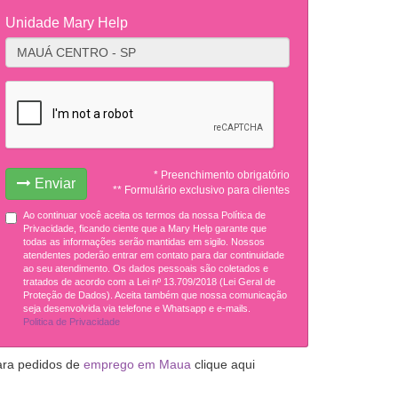
Unidade Mary Help
* Preenchimento obrigatório
Enviar
** Formulário exclusivo para clientes
Ao continuar você aceita os termos da nossa Política de
Privacidade, ficando ciente que a Mary Help garante que
todas as informações serão mantidas em sigilo. Nossos
atendentes poderão entrar em contato para dar continuidade
ao seu atendimento. Os dados pessoais são coletados e
tratados de acordo com a Lei nº 13.709/2018 (Lei Geral de
Proteção de Dados). Aceita também que nossa comunicação
seja desenvolvida via telefone e Whatsapp e e-mails.
Politica de Privacidade
ara pedidos de
emprego em Maua
clique aqui