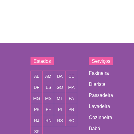
Estados
Serviços
Faxineira
AL
AM
BA
CE
Diarista
DF
ES
GO
MA
Passadeira
MG
MS
MT
PA
Lavadeira
PB
PE
PI
PR
Cozinheira
RJ
RN
RS
SC
Babá
SP