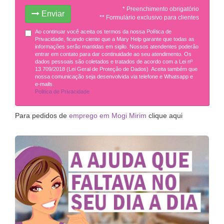
* Preenchimento obrigatório
Enviar
** Formulário exclusivo para clientes
Ao continuar você aceita os termos da nossa Política de
Privacidade, ficando ciente que a Mary Help garante que todas as
informações serão mantidas em sigilo. Nossos atendentes poderão
entrar em contato para dar continuidade ao seu atendimento. Os
dados pessoais são coletados e tratados de acordo com a Lei nº
13.709/2018 (Lei Geral de Proteção de Dados). Aceita também que
nossa comunicação seja desenvolvida via telefone e Whatsapp e
e-mails.
Politica de Privacidade
Para pedidos de
emprego em Mogi Mirim
clique aqui