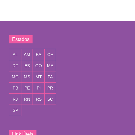
Estados
AL
AM
BA
CE
DF
ES
GO
MA
MG
MS
MT
PA
PB
PE
PI
PR
RJ
RN
RS
SC
SP
Link Úteis