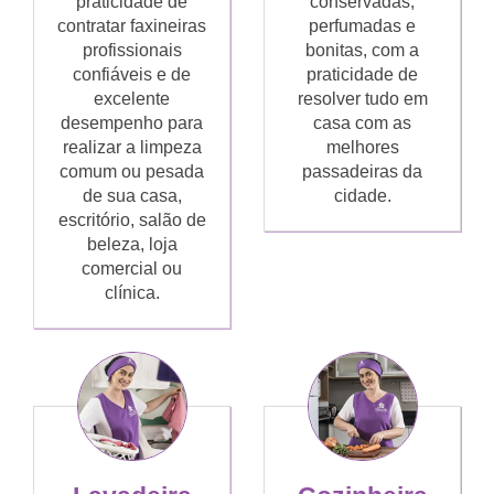
praticidade de
conservadas,
contratar faxineiras
perfumadas e
profissionais
bonitas, com a
confiáveis e de
praticidade de
excelente
resolver tudo em
desempenho para
casa com as
realizar a limpeza
melhores
comum ou pesada
passadeiras da
de sua casa,
cidade.
escritório, salão de
beleza, loja
comercial ou
clínica.