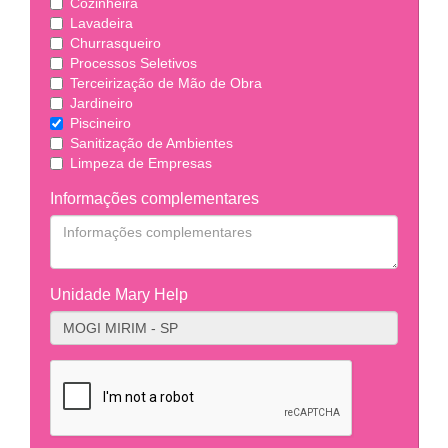
Cozinheira
Lavadeira
Churrasqueiro
Processos Seletivos
Terceirização de Mão de Obra
Jardineiro
Piscineiro
Sanitização de Ambientes
Limpeza de Empresas
Informações complementares
Unidade Mary Help