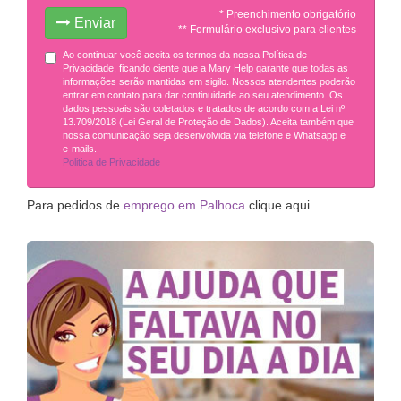
* Preenchimento obrigatório
Enviar
** Formulário exclusivo para clientes
Ao continuar você aceita os termos da nossa Política de
Privacidade, ficando ciente que a Mary Help garante que todas as
informações serão mantidas em sigilo. Nossos atendentes poderão
entrar em contato para dar continuidade ao seu atendimento. Os
dados pessoais são coletados e tratados de acordo com a Lei nº
13.709/2018 (Lei Geral de Proteção de Dados). Aceita também que
nossa comunicação seja desenvolvida via telefone e Whatsapp e
e-mails.
Politica de Privacidade
Para pedidos de
emprego em Palhoca
clique aqui