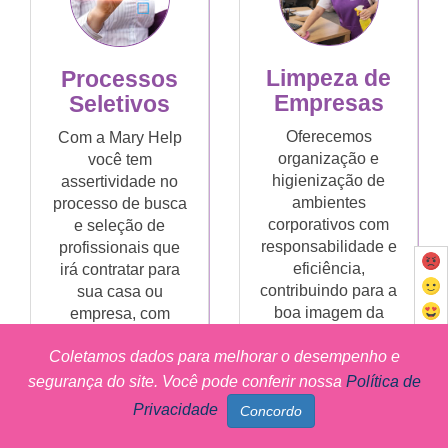
Limpeza de
Processos
Empresas
Seletivos
Oferecemos
Com a Mary Help
organização e
você tem
higienização de
assertividade no
ambientes
processo de busca
corporativos com
e seleção de
responsabilidade e
profissionais que
eficiência,
irá contratar para
contribuindo para a
sua casa ou
boa imagem da
empresa, com
empresa e para o
redução de custos
Coletamos dados para melhorar o desempenho e
bem-estar de
e erros, além de
colaboradores e
rapidez no
segurança do site. Você pode conferir nossa
Política de
clientes.
atendimento das
Privacidade
demandas.