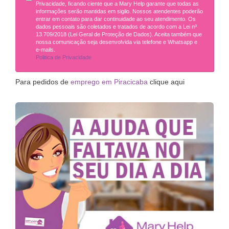
Privacidade, ficando ciente que a Mary Help garante que todas as
informações serão mantidas em sigilo. Nossos atendentes poderão
entrar em contato para dar continuidade ao seu atendimento. Os
dados pessoais são coletados e tratados de acordo com a Lei nº
13.709/2018 (Lei Geral de Proteção de Dados). Aceita também que
nossa comunicação seja desenvolvida via telefone e Whatsapp e
e-mails.
Politica de Privacidade
Para pedidos de
emprego em Piracicaba
clique aqui