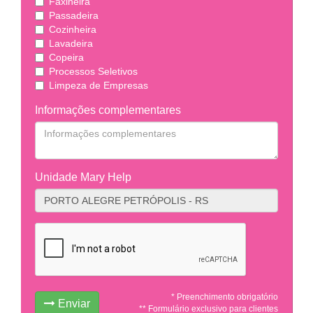
Faxineira
Passadeira
Cozinheira
Lavadeira
Copeira
Processos Seletivos
Limpeza de Empresas
Informações complementares
Unidade Mary Help
* Preenchimento obrigatório
Enviar
** Formulário exclusivo para clientes