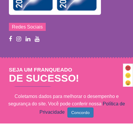
Redes Sociais
SEJA UM FRANQUEADO
DE SUCESSO!
Saiba mais
Coletamos dados para melhorar o desempenho e
segurança do site. Você pode conferir nossa
Política de
Privacidade
Mary Help - © 2011 - 2026 - Todos os direitos reservados
MARY HELP FRANCHISING LTDA - CNPJ: 09.102.320/0001-27
Marketing Digital Sunset