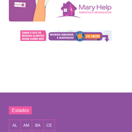
Estados
AL
AM
BA
CE