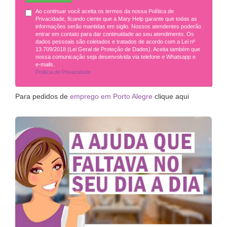
Ao continuar você aceita os termos da nossa Política de
Privacidade, ficando ciente que a Mary Help garante que todas as
informações serão mantidas em sigilo. Nossos atendentes poderão
entrar em contato para dar continuidade ao seu atendimento. Os
dados pessoais são coletados e tratados de acordo com a Lei nº
13.709/2018 (Lei Geral de Proteção de Dados). Aceita também que
nossa comunicação seja desenvolvida via telefone e Whatsapp e
e-mails.
Politica de Privacidade
Para pedidos de
emprego em Porto Alegre
clique aqui