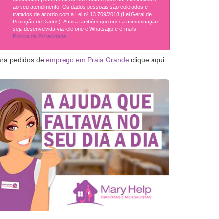
ao seu atendimento. Os dados pessoais são coletados e
tratados de acordo com a Lei nº 13.709/2018 (Lei Geral de
Proteção de Dados). Aceita também que nossa comunicação
seja desenvolvida via telefone e Whatsapp e e-mails.
Politica de Privacidade
ara pedidos de
emprego em Praia Grande
clique aqui