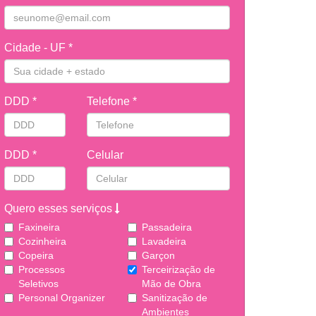
Cidade - UF *
DDD *
Telefone *
DDD *
Celular
Quero esses serviços
Faxineira
Passadeira
Cozinheira
Lavadeira
Copeira
Garçon
Processos
Terceirização de
Seletivos
Mão de Obra
Personal Organizer
Sanitização de
Ambientes