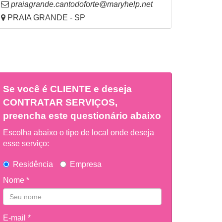
praiagrande.cantodoforte@maryhelp.net
PRAIA GRANDE - SP
Se você é
CLIENTE
e deseja
CONTRATAR SERVIÇOS,
preencha este questionário abaixo
Escolha abaixo o tipo de local onde deseja
esse serviço:
Residência
Empresa
Nome *
E-mail *