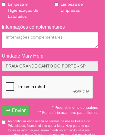
Limpeza e
Limpeza de
Higienização de
Empresas
Estofados
Informações complementares
Unidade Mary Help
* Preenchimento obrigatório
Enviar
** Formulário exclusivo para clientes
Ao continuar você aceita os termos da nossa Política de
Privacidade, ficando ciente que a Mary Help garante que
todas as informações serão mantidas em sigilo. Nossos
atendentes poderão entrar em contato para dar continuidade