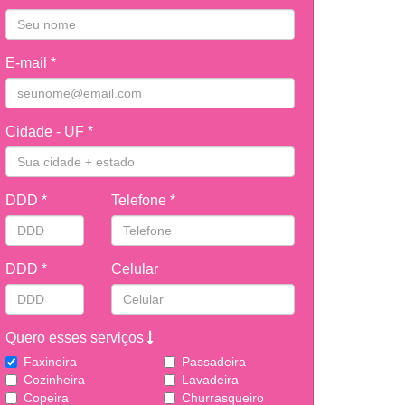
E-mail *
Cidade - UF *
DDD *
Telefone *
DDD *
Celular
Quero esses serviços
Faxineira
Passadeira
Cozinheira
Lavadeira
Copeira
Churrasqueiro