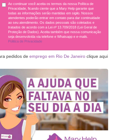
Ao continuar você aceita os termos da nossa Política de
Privacidade, ficando ciente que a Mary Help garante que
todas as informações serão mantidas em sigilo. Nossos
atendentes poderão entrar em contato para dar continuidade
ao seu atendimento. Os dados pessoais são coletados e
tratados de acordo com a Lei nº 13.709/2018 (Lei Geral de
Proteção de Dados). Aceita também que nossa comunicação
seja desenvolvida via telefone e Whatsapp e e-mails.
Politica de Privacidade
ara pedidos de
emprego em Rio De Janeiro
clique aqui