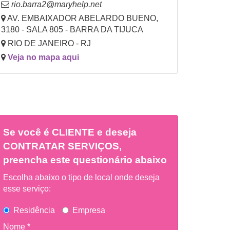
rio.barra2@maryhelp.net
AV. EMBAIXADOR ABELARDO BUENO,
3180 - SALA 805 - BARRA DA TIJUCA
RIO DE JANEIRO - RJ
Veja no mapa aqui
Se você é
CLIENTE
e deseja
CONTRATAR SERVIÇOS,
preencha este questionário abaixo
Escolha abaixo o tipo de local onde deseja
esse serviço:
Residência
Empresa
Nome *