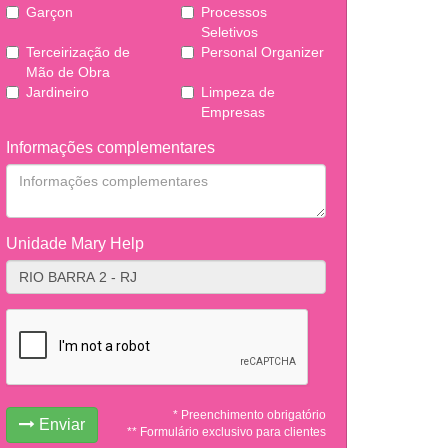
Garçon
Processos
Seletivos
Terceirização de
Personal Organizer
Mão de Obra
Jardineiro
Limpeza de
Empresas
Informações complementares
Unidade Mary Help
* Preenchimento obrigatório
Enviar
** Formulário exclusivo para clientes