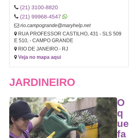
(21) 3100-8820
(21) 99968-4547
rio.campogrande@maryhelp.net
RUA PROFESSOR CASTILHO, 431 - SLS 509
E 510, - CAMPO GRANDE
RIO DE JANEIRO - RJ
Veja no mapa aqui
JARDINEIRO
O
q
ue
fa