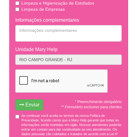
Limpeza e Higienização de Estofados
Limpeza de Empresas
Informações complementares
Unidade Mary Help
* Preenchimento obrigatório
Enviar
** Formulário exclusivo para clientes
Ao continuar você aceita os termos da nossa Política de
Privacidade, ficando ciente que a Mary Help garante que todas as
informações serão mantidas em sigilo. Nossos atendentes poderão
entrar em contato para dar continuidade ao seu atendimento. Os
dados pessoais são coletados e tratados de acordo com a Lei nº