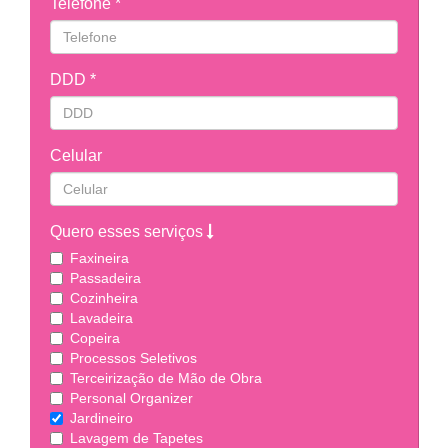
Telefone *
DDD *
Celular
Quero esses serviços
Faxineira
Passadeira
Cozinheira
Lavadeira
Copeira
Processos Seletivos
Terceirização de Mão de Obra
Personal Organizer
Jardineiro
Lavagem de Tapetes