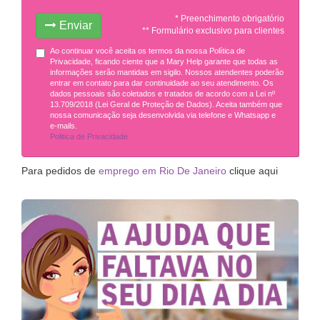
* Preenchimento obrigatório
Enviar
** Formulário exclusivo para clientes
Ao continuar você aceita os termos da nossa Política de
Privacidade, ficando ciente que a Mary Help garante que todas as
informações serão mantidas em sigilo. Nossos atendentes poderão
entrar em contato para dar continuidade ao seu atendimento. Os
dados pessoais são coletados e tratados de acordo com a Lei nº
13.709/2018 (Lei Geral de Proteção de Dados). Aceita também que
nossa comunicação seja desenvolvida via telefone e Whatsapp e
e-mails.
Politica de Privacidade
Para pedidos de
emprego em Rio De Janeiro
clique aqui