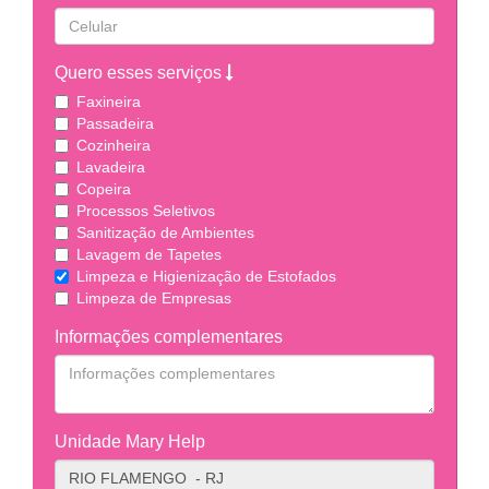
Quero esses serviços
Faxineira
Passadeira
Cozinheira
Lavadeira
Copeira
Processos Seletivos
Sanitização de Ambientes
Lavagem de Tapetes
Limpeza e Higienização de Estofados
Limpeza de Empresas
Informações complementares
Unidade Mary Help