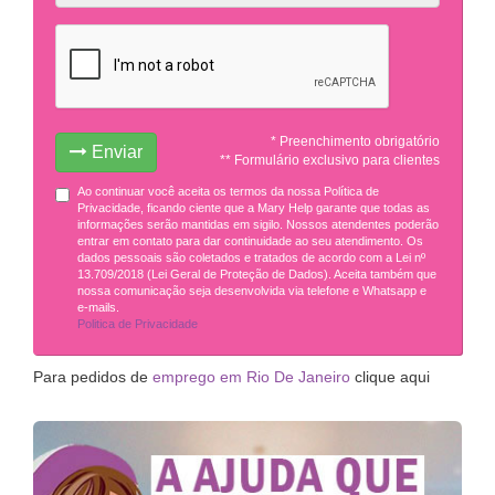
* Preenchimento obrigatório
Enviar
** Formulário exclusivo para clientes
Ao continuar você aceita os termos da nossa Política de
Privacidade, ficando ciente que a Mary Help garante que todas as
informações serão mantidas em sigilo. Nossos atendentes poderão
entrar em contato para dar continuidade ao seu atendimento. Os
dados pessoais são coletados e tratados de acordo com a Lei nº
13.709/2018 (Lei Geral de Proteção de Dados). Aceita também que
nossa comunicação seja desenvolvida via telefone e Whatsapp e
e-mails.
Politica de Privacidade
Para pedidos de
emprego em Rio De Janeiro
clique aqui