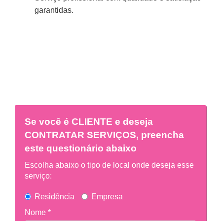
garantidas.
Se você é
CLIENTE
e deseja
CONTRATAR SERVIÇOS, preencha
este questionário abaixo
Escolha abaixo o tipo de local onde deseja esse
serviço:
Residência
Empresa
Nome *