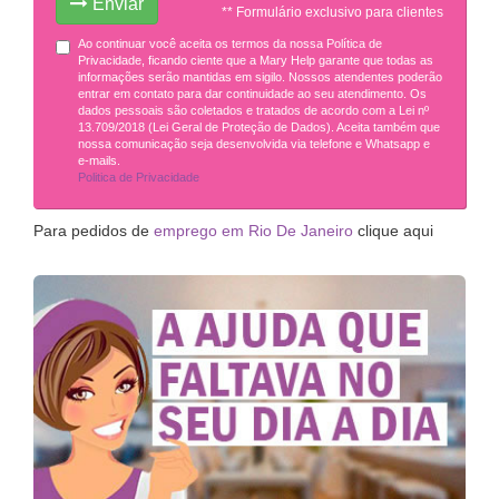
Enviar
** Formulário exclusivo para clientes
Ao continuar você aceita os termos da nossa Política de
Privacidade, ficando ciente que a Mary Help garante que todas as
informações serão mantidas em sigilo. Nossos atendentes poderão
entrar em contato para dar continuidade ao seu atendimento. Os
dados pessoais são coletados e tratados de acordo com a Lei nº
13.709/2018 (Lei Geral de Proteção de Dados). Aceita também que
nossa comunicação seja desenvolvida via telefone e Whatsapp e
e-mails.
Politica de Privacidade
Para pedidos de
emprego em Rio De Janeiro
clique aqui