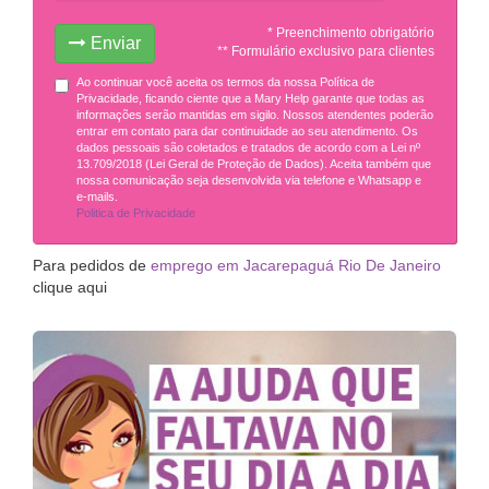
* Preenchimento obrigatório
Enviar
** Formulário exclusivo para clientes
Ao continuar você aceita os termos da nossa Política de
Privacidade, ficando ciente que a Mary Help garante que todas as
informações serão mantidas em sigilo. Nossos atendentes poderão
entrar em contato para dar continuidade ao seu atendimento. Os
dados pessoais são coletados e tratados de acordo com a Lei nº
13.709/2018 (Lei Geral de Proteção de Dados). Aceita também que
nossa comunicação seja desenvolvida via telefone e Whatsapp e
e-mails.
Politica de Privacidade
Para pedidos de
emprego em Jacarepaguá Rio De Janeiro
clique aqui