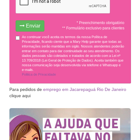
* Preenchimento obrigatório
Enviar
** Formulário exclusivo para clientes
Ao continuar você aceita os termos da nossa Política de
Privacidade, ficando ciente que a Mary Help garante que todas as
informações serão mantidas em sigilo. Nossos atendentes poderão
entrar em contato para dar continuidade ao seu atendimento. Os
dados pessoais são coletados e tratados de acordo com a Lei nº
13.709/2018 (Lei Geral de Proteção de Dados). Aceita também que
nossa comunicação seja desenvolvida via telefone e Whatsapp e
e-mails.
Politica de Privacidade
Para pedidos de
emprego em Jacarepaguá Rio De Janeiro
clique aqui