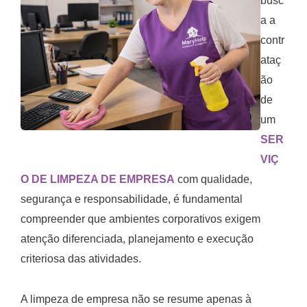
busc
a a
contr
ataç
ão
de
um
SER
VIÇ
O DE LIMPEZA DE EMPRESA
com qualidade,
segurança e responsabilidade, é fundamental
compreender que ambientes corporativos exigem
atenção diferenciada, planejamento e execução
criteriosa das atividades.
A limpeza de empresa não se resume apenas à