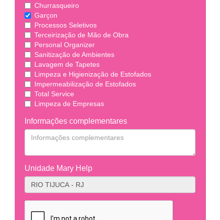
Churrasqueiro
Garçon
Processos Seletivos
Terceirização de Mão de Obra
Personal Organizer
Sanitização de Ambientes
Lavagem de Tapetes
Limpeza e Higienização de Estofados
Impermeabilização de Estofados
Total Service
Limpeza de Empresas
Informações complementares
Unidade Mary Help