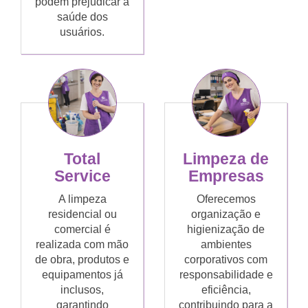
podem prejudicar a
saúde dos
usuários.
Total
Limpeza de
Service
Empresas
A limpeza
Oferecemos
residencial ou
organização e
comercial é
higienização de
realizada com mão
ambientes
de obra, produtos e
corporativos com
equipamentos já
responsabilidade e
inclusos,
eficiência,
garantindo
contribuindo para a