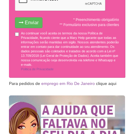
* Preenchimento obrigatório
Enviar
** Formulário exclusivo para clientes
Ao continuar você aceita os termos da nossa Política de
Privacidade, ficando ciente que a Mary Help garante que todas as
informações serão mantidas em sigilo. Nossos atendentes poderão
entrar em contato para dar continuidade ao seu atendimento. Os
dados pessoais são coletados e tratados de acordo com a Lei nº
13.709/2018 (Lei Geral de Proteção de Dados). Aceita também que
nossa comunicação seja desenvolvida via telefone e Whatsapp e
e-mails.
Politica de Privacidade
Para pedidos de
emprego em Rio De Janeiro
clique aqui