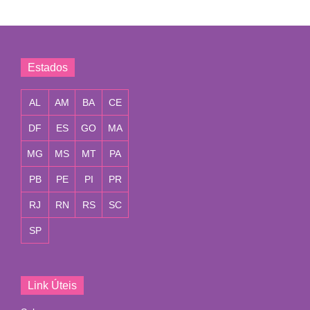
Estados
AL
AM
BA
CE
DF
ES
GO
MA
MG
MS
MT
PA
PB
PE
PI
PR
RJ
RN
RS
SC
SP
Link Úteis