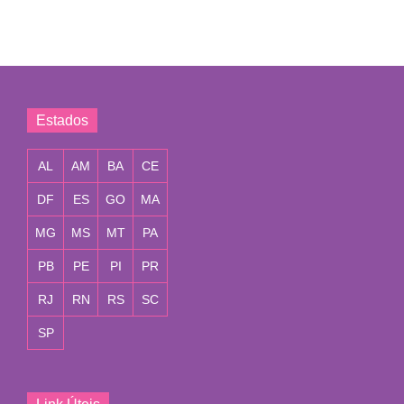
Estados
AL
AM
BA
CE
DF
ES
GO
MA
MG
MS
MT
PA
PB
PE
PI
PR
RJ
RN
RS
SC
SP