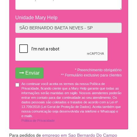
Unidade Mary Help
* Preenchimento obrigatório
Enviar
** Formulário exclusivo para clientes
Ao continuar você aceita os termos da nossa Política de
Privacidade, ficando ciente que a Mary Help garante que todas as
informações serão mantidas em sigilo. Nossos atendentes poderão
entrar em contato para dar continuidade ao seu atendimento. Os
dados pessoais são coletados e tratados de acordo com a Lei nº
13.709/2018 (Lei Geral de Proteção de Dados). Aceita também que
nossa comunicação seja desenvolvida via telefone e Whatsapp e
e-mails.
Politica de Privacidade
Para pedidos de
emprego em Sao Bernardo Do Campo