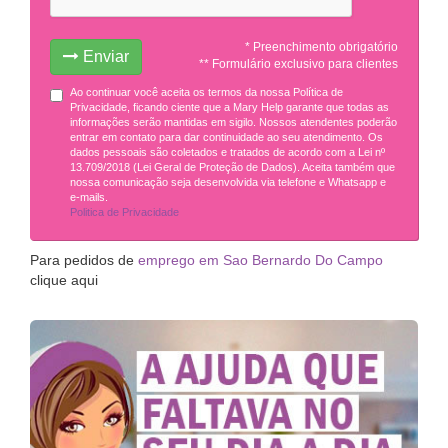
* Preenchimento obrigatório
Enviar
** Formulário exclusivo para clientes
Ao continuar você aceita os termos da nossa Política de
Privacidade, ficando ciente que a Mary Help garante que todas as
informações serão mantidas em sigilo. Nossos atendentes poderão
entrar em contato para dar continuidade ao seu atendimento. Os
dados pessoais são coletados e tratados de acordo com a Lei nº
13.709/2018 (Lei Geral de Proteção de Dados). Aceita também que
nossa comunicação seja desenvolvida via telefone e Whatsapp e
e-mails.
Politica de Privacidade
Para pedidos de
emprego em Sao Bernardo Do Campo
clique aqui