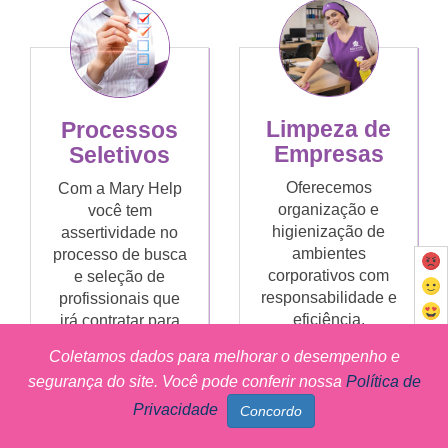
Limpeza de
Processos
Empresas
Seletivos
Oferecemos
Com a Mary Help
organização e
você tem
higienização de
assertividade no
ambientes
processo de busca
corporativos com
e seleção de
responsabilidade e
profissionais que
eficiência,
irá contratar para
contribuindo para a
sua casa ou
Coletamos dados para melhorar o desempenho e
boa imagem da
empresa, com
segurança do site. Você pode conferir nossa
Política de
empresa e para o
redução de custos
bem-estar de
e erros, além de
Privacidade
colaboradores e
rapidez no