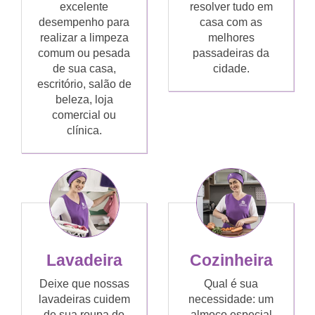
excelente
resolver tudo em
desempenho para
casa com as
realizar a limpeza
melhores
comum ou pesada
passadeiras da
de sua casa,
cidade.
escritório, salão de
beleza, loja
comercial ou
clínica.
Lavadeira
Cozinheira
Deixe que nossas
Qual é sua
lavadeiras cuidem
necessidade: um
de sua roupa do
almoço especial