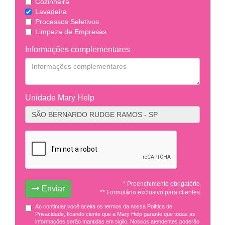
Cozinheira
Lavadeira
Processos Seletivos
Limpeza de Empresas
Informações complementares
Unidade Mary Help
* Preenchimento obrigatório
Enviar
** Formulário exclusivo para clientes
Ao continuar você aceita os termos da nossa Política de
Privacidade, ficando ciente que a Mary Help garante que todas as
informações serão mantidas em sigilo. Nossos atendentes poderão