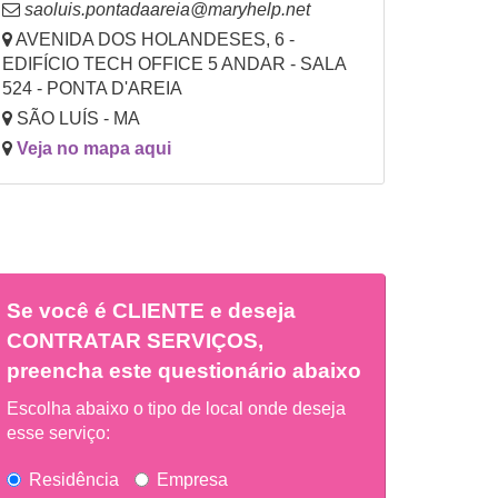
saoluis.pontadaareia@maryhelp.net
AVENIDA DOS HOLANDESES, 6 -
EDIFÍCIO TECH OFFICE 5 ANDAR - SALA
524 - PONTA D'AREIA
SÃO LUÍS - MA
Veja no mapa aqui
Se você é
CLIENTE
e deseja
CONTRATAR SERVIÇOS,
preencha este questionário abaixo
Escolha abaixo o tipo de local onde deseja
esse serviço:
Residência
Empresa