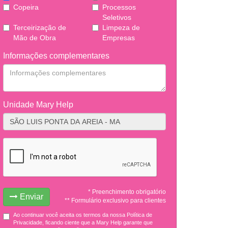
Copeira
Processos
Seletivos
Terceirização de
Limpeza de
Mão de Obra
Empresas
Informações complementares
Unidade Mary Help
* Preenchimento obrigatório
Enviar
** Formulário exclusivo para clientes
Ao continuar você aceita os termos da nossa Política de
Privacidade, ficando ciente que a Mary Help garante que