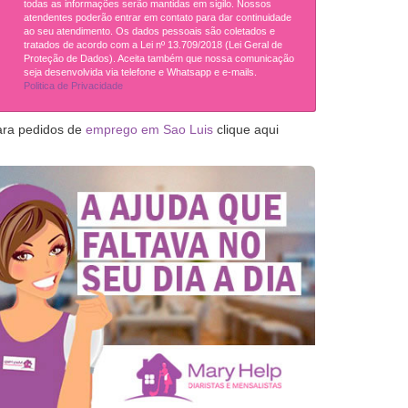
todas as informações serão mantidas em sigilo. Nossos
atendentes poderão entrar em contato para dar continuidade
ao seu atendimento. Os dados pessoais são coletados e
tratados de acordo com a Lei nº 13.709/2018 (Lei Geral de
Proteção de Dados). Aceita também que nossa comunicação
seja desenvolvida via telefone e Whatsapp e e-mails.
Politica de Privacidade
ara pedidos de
emprego em Sao Luis
clique aqui