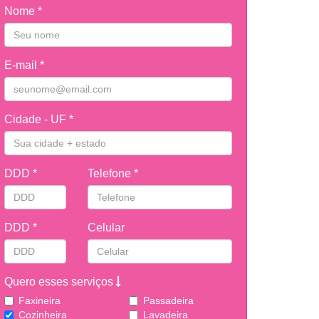
Nome *
E-mail *
Cidade - UF *
DDD *
Telefone *
DDD *
Celular
Quero esses serviços
Faxineira
Passadeira
Cozinheira
Lavadeira