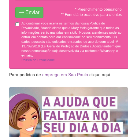
* Preenchimento obrigatório
Enviar
** Formulário exclusivo para clientes
Ao continuar você aceita os termos da nossa Política de
Privacidade, ficando ciente que a Mary Help garante que todas as
informações serão mantidas em sigilo. Nossos atendentes poderão
entrar em contato para dar continuidade ao seu atendimento. Os
dados pessoais são coletados e tratados de acordo com a Lei nº
13.709/2018 (Lei Geral de Proteção de Dados). Aceita também que
nossa comunicação seja desenvolvida via telefone e Whatsapp e
e-mails.
Politica de Privacidade
Para pedidos de
emprego em Sao Paulo
clique aqui