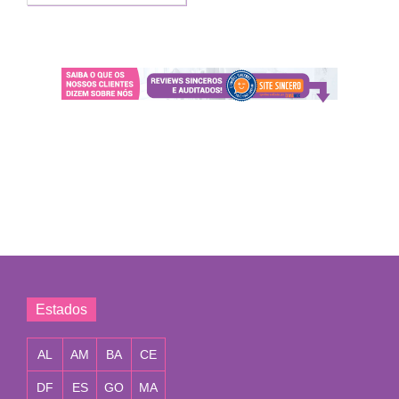
Estados
AL
AM
BA
CE
DF
ES
GO
MA