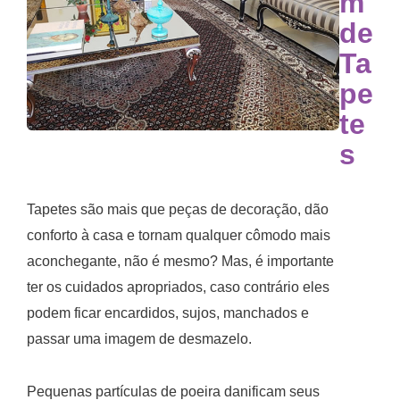
m
de
Ta
pe
te
s
Tapetes são mais que peças de decoração, dão
conforto à casa e tornam qualquer cômodo mais
aconchegante, não é mesmo? Mas, é importante
ter os cuidados apropriados, caso contrário eles
podem ficar encardidos, sujos, manchados e
passar uma imagem de desmazelo.
Pequenas partículas de poeira danificam seus