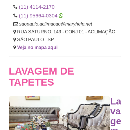
(11) 4114-2170
(11) 95664-0304
saopaulo.aclimacao@maryhelp.net
RUA SATURNO, 149 - CONJ 01 - ACLIMAÇÃO
SÃO PAULO - SP
Veja no mapa aqui
LAVAGEM DE
TAPETES
La
va
ge