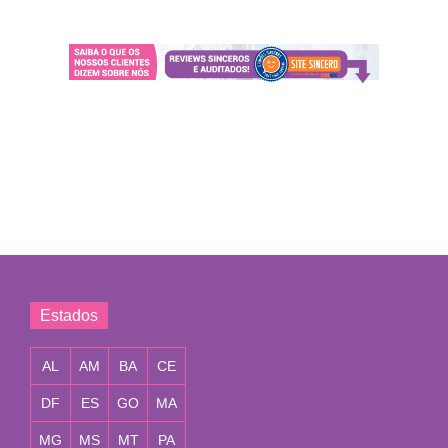
Estados
AL
AM
BA
CE
DF
ES
GO
MA
MG
MS
MT
PA