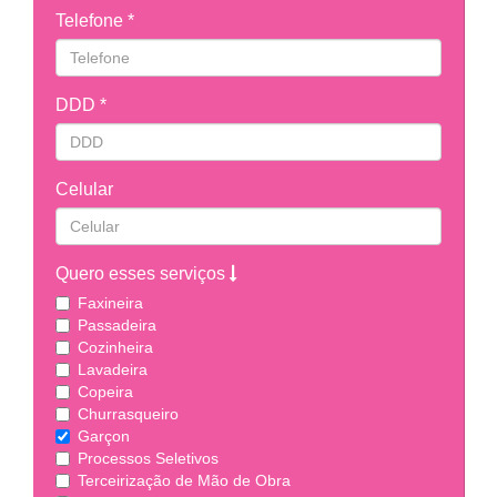
Telefone *
DDD *
Celular
Quero esses serviços
Faxineira
Passadeira
Cozinheira
Lavadeira
Copeira
Churrasqueiro
Garçon
Processos Seletivos
Terceirização de Mão de Obra