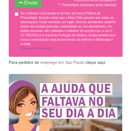
Enviar
** Formulário exclusivo para clientes
Ao continuar você aceita os termos da nossa Política de
Privacidade, ficando ciente que a Mary Help garante que todas as
informações serão mantidas em sigilo. Nossos atendentes poderão
entrar em contato para dar continuidade ao seu atendimento. Os
dados pessoais são coletados e tratados de acordo com a Lei nº
13.709/2018 (Lei Geral de Proteção de Dados). Aceita também que
nossa comunicação seja desenvolvida via telefone e Whatsapp e
e-mails.
Politica de Privacidade
Para pedidos de
emprego em Sao Paulo
clique aqui