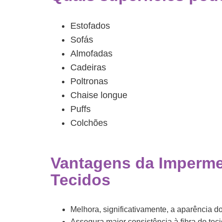
Estofados
Sofás
Almofadas
Cadeiras
Poltronas
Chaise longue
Puffs
Colchões
Vantagens da Imperme
Tecidos
Melhora, significativamente, a aparência d
Assegura maior consistência à fibra do teci