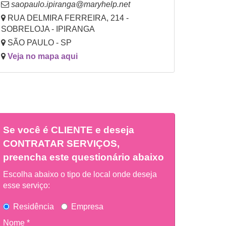
saopaulo.ipiranga@maryhelp.net
RUA DELMIRA FERREIRA, 214 -
SOBRELOJA - IPIRANGA
SÃO PAULO - SP
Veja no mapa aqui
Se você é
CLIENTE
e deseja
CONTRATAR SERVIÇOS,
preencha este questionário abaixo
Escolha abaixo o tipo de local onde deseja
esse serviço:
Residência
Empresa
Nome *