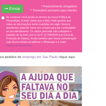
* Preenchimento obrigatório
Enviar
** Formulário exclusivo para clientes
Ao continuar você aceita os termos da nossa Política de
Privacidade, ficando ciente que a Mary Help garante que
todas as informações serão mantidas em sigilo. Nossos
atendentes poderão entrar em contato para dar continuidade
ao seu atendimento. Os dados pessoais são coletados e
tratados de acordo com a Lei nº 13.709/2018 (Lei Geral de
Proteção de Dados). Aceita também que nossa comunicação
seja desenvolvida via telefone e Whatsapp e e-mails.
Politica de Privacidade
ara pedidos de
emprego em Sao Paulo
clique aqui