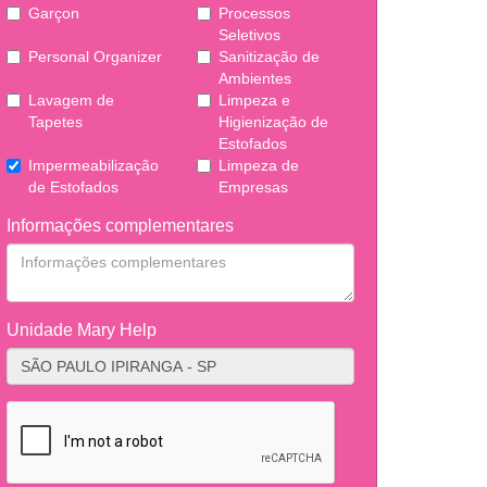
Garçon
Processos
Seletivos
Personal Organizer
Sanitização de
Ambientes
Lavagem de
Limpeza e
Tapetes
Higienização de
Estofados
Impermeabilização
Limpeza de
de Estofados
Empresas
Informações complementares
Unidade Mary Help