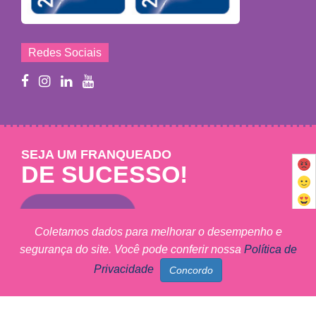
Redes Sociais
SEJA UM FRANQUEADO
DE SUCESSO!
Saiba mais
Coletamos dados para melhorar o desempenho e
segurança do site. Você pode conferir nossa
Política de
Mary Help - © 2011 - 2026 - Todos os direitos reservados
Privacidade
MARY HELP FRANCHISING LTDA - CNPJ: 09.102.320/0001-27
Marketing Digital Sunset