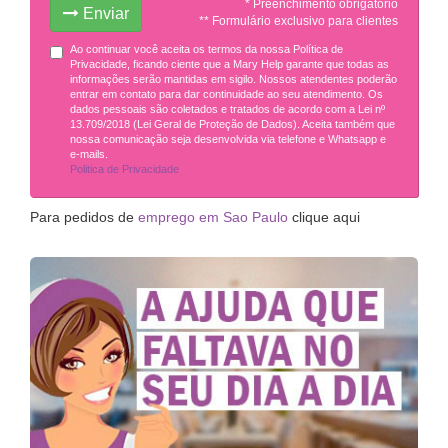
* Preenchimento obrigatório
Enviar
** Formulário exclusivo para clientes
Ao continuar você aceita os termos da nossa Política de
Privacidade, ficando ciente que a Mary Help garante que todas as
informações serão mantidas em sigilo. Nossos atendentes poderão
entrar em contato para dar continuidade ao seu atendimento. Os
dados pessoais são coletados e tratados de acordo com a Lei nº
13.709/2018 (Lei Geral de Proteção de Dados). Aceita também que
nossa comunicação seja desenvolvida via telefone e Whatsapp e
e-mails.
Politica de Privacidade
Para pedidos de
emprego em Sao Paulo
clique aqui