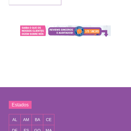
Estados
AL
AM
BA
CE
DF
ES
GO
MA