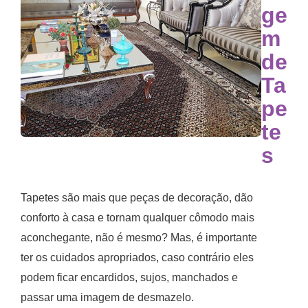
ge
m
de
Ta
pe
te
s
Tapetes são mais que peças de decoração, dão
conforto à casa e tornam qualquer cômodo mais
aconchegante, não é mesmo? Mas, é importante
ter os cuidados apropriados, caso contrário eles
podem ficar encardidos, sujos, manchados e
passar uma imagem de desmazelo.