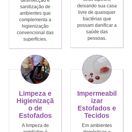
desinfecção e
deixando sua casa
sanitização de
livre de quaisquer
ambientes que
bactérias que
complementa a
possam danificar a
higienização
saúde das
convencional das
pessoas.
superfícies.
Limpeza e
Impermeabil
Higienizaçã
izar
o de
Estofados e
Estofados
Tecidos
A limpeza de
Em ambientes
estofados é
domésticos e