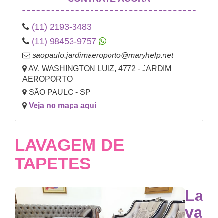
(11) 2193-3483
(11) 98453-9757
saopaulo.jardimaeroporto@maryhelp.net
AV. WASHINGTON LUIZ, 4772 - JARDIM
AEROPORTO
SÃO PAULO - SP
Veja no mapa aqui
LAVAGEM DE
TAPETES
La
va