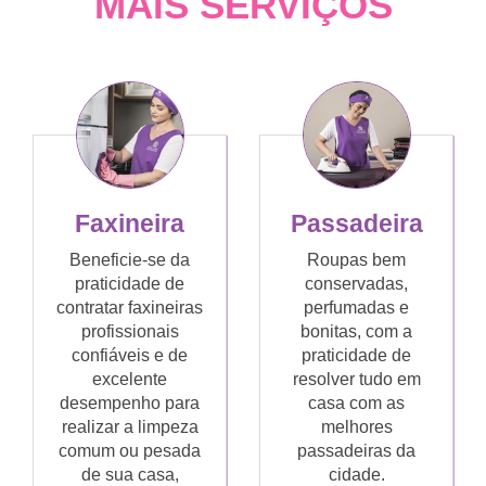
MAIS SERVIÇOS
Faxineira
Passadeira
Beneficie-se da
Roupas bem
praticidade de
conservadas,
contratar faxineiras
perfumadas e
profissionais
bonitas, com a
confiáveis e de
praticidade de
excelente
resolver tudo em
desempenho para
casa com as
realizar a limpeza
melhores
comum ou pesada
passadeiras da
de sua casa,
cidade.