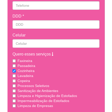
DDD *
Celular
Quero esses serviços
Faxineira
Passadeira
Cozinheira
Lavadeira
Copeira
Processos Seletivos
Sanitização de Ambientes
Limpeza e Higienização de Estofados
Impermeabilização de Estofados
Limpeza de Empresas