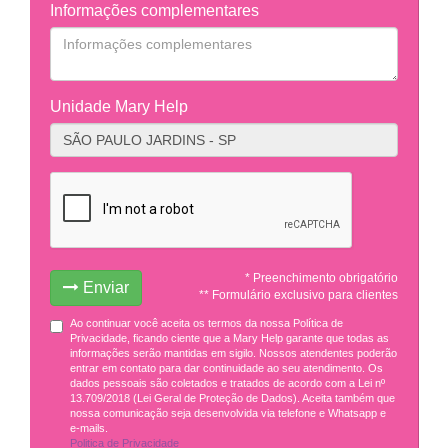
Informações complementares
Unidade Mary Help
* Preenchimento obrigatório
Enviar
** Formulário exclusivo para clientes
Ao continuar você aceita os termos da nossa Política de
Privacidade, ficando ciente que a Mary Help garante que todas as
informações serão mantidas em sigilo. Nossos atendentes poderão
entrar em contato para dar continuidade ao seu atendimento. Os
dados pessoais são coletados e tratados de acordo com a Lei nº
13.709/2018 (Lei Geral de Proteção de Dados). Aceita também que
nossa comunicação seja desenvolvida via telefone e Whatsapp e
e-mails.
Politica de Privacidade