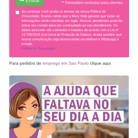
Enviar
** Formulário exclusivo para clientes
Ao continuar você aceita os termos da nossa Política de
Privacidade, ficando ciente que a Mary Help garante que todas as
informações serão mantidas em sigilo. Nossos atendentes poderão
entrar em contato para dar continuidade ao seu atendimento. Os
dados pessoais são coletados e tratados de acordo com a Lei nº
13.709/2018 (Lei Geral de Proteção de Dados). Aceita também que
nossa comunicação seja desenvolvida via telefone e Whatsapp e
e-mails.
Politica de Privacidade
Para pedidos de
emprego em Sao Paulo
clique aqui