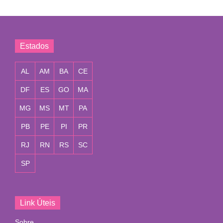
Estados
AL
AM
BA
CE
DF
ES
GO
MA
MG
MS
MT
PA
PB
PE
PI
PR
RJ
RN
RS
SC
SP
Link Úteis
Sobre