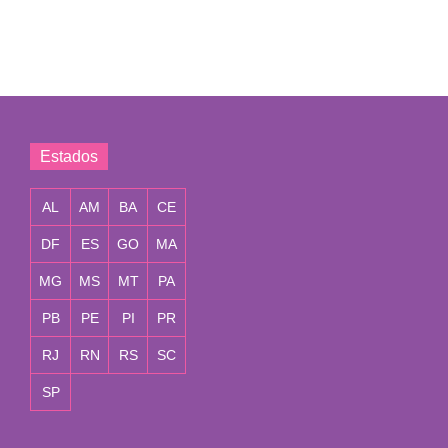
Estados
AL
AM
BA
CE
DF
ES
GO
MA
MG
MS
MT
PA
PB
PE
PI
PR
RJ
RN
RS
SC
SP