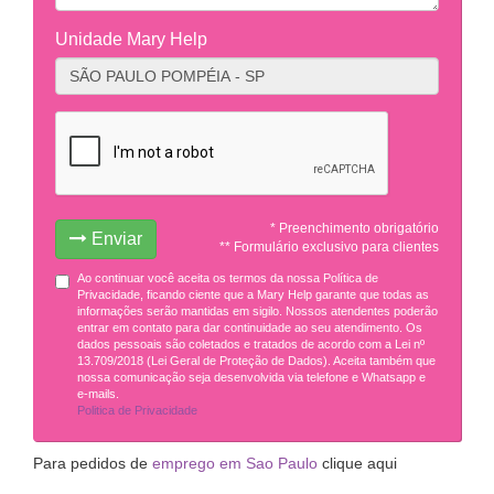
Unidade Mary Help
* Preenchimento obrigatório
Enviar
** Formulário exclusivo para clientes
Ao continuar você aceita os termos da nossa Política de
Privacidade, ficando ciente que a Mary Help garante que todas as
informações serão mantidas em sigilo. Nossos atendentes poderão
entrar em contato para dar continuidade ao seu atendimento. Os
dados pessoais são coletados e tratados de acordo com a Lei nº
13.709/2018 (Lei Geral de Proteção de Dados). Aceita também que
nossa comunicação seja desenvolvida via telefone e Whatsapp e
e-mails.
Politica de Privacidade
Para pedidos de
emprego em Sao Paulo
clique aqui